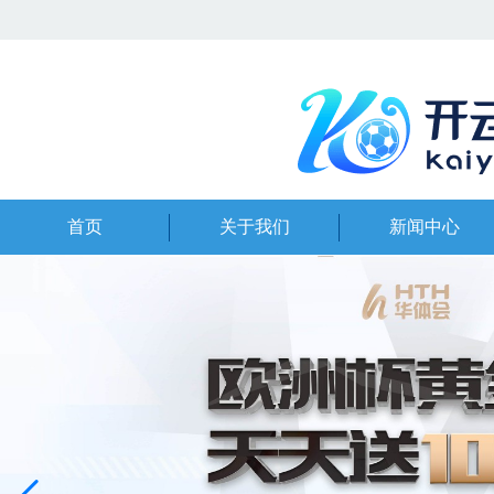
首页
关于我们
新闻中心